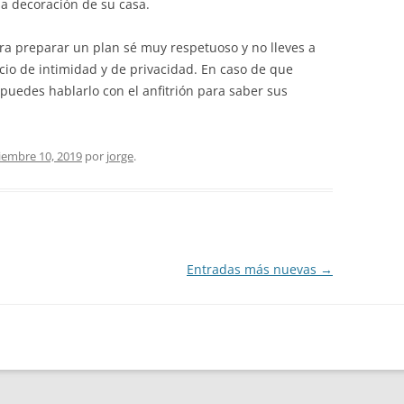
la decoración de su casa.
para preparar un plan sé muy respetuoso y no lleves a
io de intimidad y de privacidad. En caso de que
puedes hablarlo con el anfitrión para saber sus
iembre 10, 2019
por
jorge
.
Entradas más nuevas
→