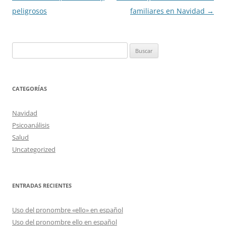
de
peligrosos
familiares en Navidad
→
entradas
Buscar:
CATEGORÍAS
Navidad
Psicoanálisis
Salud
Uncategorized
ENTRADAS RECIENTES
Uso del pronombre «ello» en español
Uso del pronombre ello en español