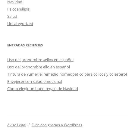
Navidad
Psicoanálisis
Salud
Uncategorized
ENTRADAS RECIENTES
Uso del pronombre «ello» en español
Uso del pronombre ello en español
Tintura de Yumel: el remedio homeopático para cólicos y colesterol
Envejecer con salud emocional
Cómo elegir un buen regalo de Navidad
Aviso Legal
Funciona gracias a WordPress