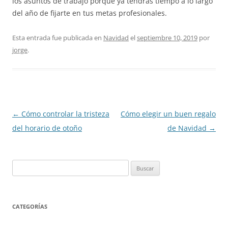
los asuntos de trabajo porque ya tendrás tiempo a lo largo
del año de fijarte en tus metas profesionales.
Esta entrada fue publicada en
Navidad
el
septiembre 10, 2019
por
jorge
.
Navegación
←
Cómo controlar la tristeza
Cómo elegir un buen regalo
de
del horario de otoño
de Navidad
→
entradas
Buscar:
CATEGORÍAS